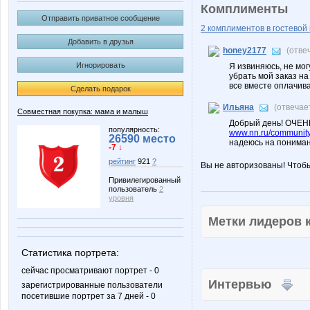
Комплименты
Отправить приватное сообщение
2 комплиментов в гостевой 
Добавить в друзья
honey2177
(отве
Игнорировать
Я извиняюсь, не мог
убрать мой заказ на
все вместе оплачив
Сделать подарок
Ильяна
(отвечае
Совместная покупка: мама и малыш
Добрый день! ОЧЕН
популярность:
www.nn.ru/community
26590 место
надеюсь на пониман
-7 ↓
рейтинг
921
?
Вы не авторизованы! Чтоб
Привилегированный
пользователь
2
уровня
Метки лидеров
Статистика портрета:
сейчас просматривают портрет - 0
Интервью
зарегистрированные пользователи
посетившие портрет за 7 дней - 0